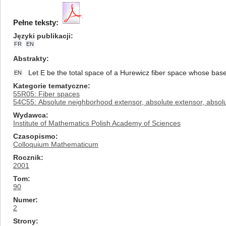
Pełne teksty:
Języki publikacji
FR
EN
Abstrakty
Let E be the total space of a Hurewicz fiber space whose base a
EN
Kategorie tematyczne
55R05: Fiber spaces
54C55: Absolute neighborhood extensor, absolute extensor, absolu
Wydawca
Institute of Mathematics Polish Academy of Sciences
Czasopismo
Colloquium Mathematicum
Rocznik
2001
Tom
90
Numer
2
Strony