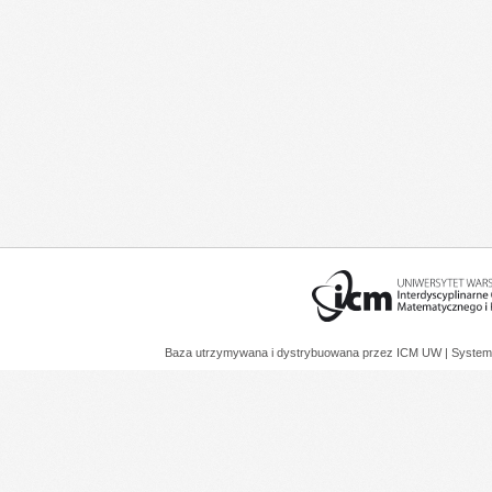
Baza utrzymywana i dystrybuowana przez
ICM UW
| System