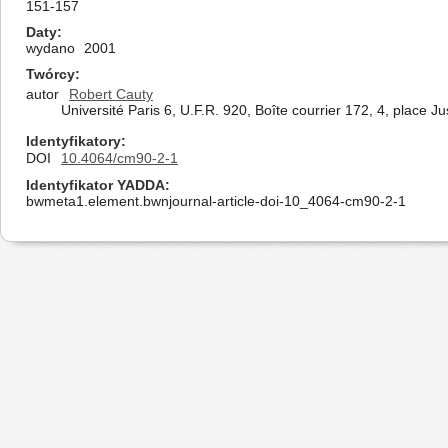
151-157
Daty
wydano
2001
Twórcy
autor
Robert Cauty
Université Paris 6, U.F.R. 920, Boîte courrier 172, 4, place 
Identyfikatory
DOI
10.4064/cm90-2-1
Identyfikator YADDA
bwmeta1.element.bwnjournal-article-doi-10_4064-cm90-2-1