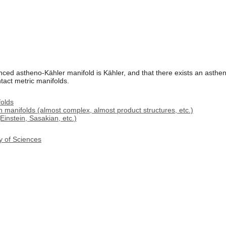
ed astheno-Kähler manifold is Kähler, and that there exists an asthen
tact metric manifolds.
folds
 manifolds (almost complex, almost product structures, etc.)
instein, Sasakian, etc.)
y of Sciences