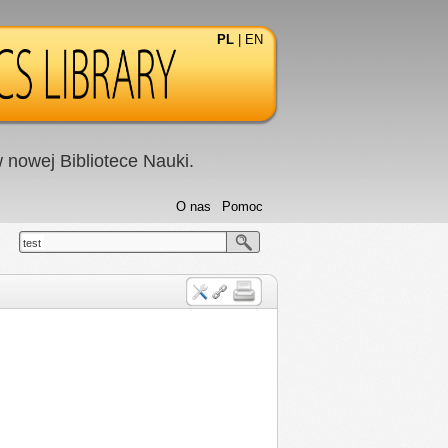
PL
|
EN
nowej Bibliotece Nauki.
O nas
Pomoc
test