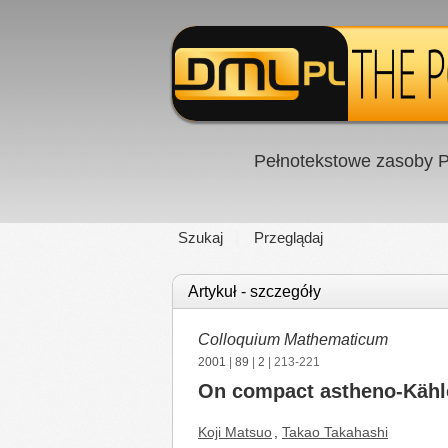
Pełnotekstowe zasoby P
Szukaj
Przeglądaj
Artykuł - szczegóły
Colloquium Mathematicum
2001
|
89
|
2
| 213-221
On compact astheno-Kähl
Koji Matsuo
,
Takao Takahashi