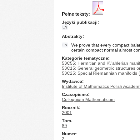
Pełne teksty:
Języki publikacji
EN
Abstrakty
We prove that every compact balanc
EN
certain compact normal almost con
Kategorie tematyczne
53C55: Hermitian and K\"ahlerian mani
53C15: General geometric structures on
53C25: Special Riemannian manifolds (E
Wydawca
Institute of Mathematics Polish Academ
Czasopismo
Colloquium Mathematicum
Rocznik
2001
Tom
89
Numer
2