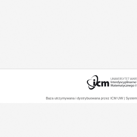
Baza utrzymywana i dystrybuowana przez
ICM UW
| System