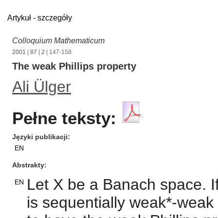
Artykuł - szczegóły
Colloquium Mathematicum
2001
|
87
|
2
| 147-158
The weak Phillips property
Ali Ülger
Pełne teksty:
Języki publikacji
EN
Abstrakty
Let X be a Banach space. If
EN
is sequentially weak*-weak 