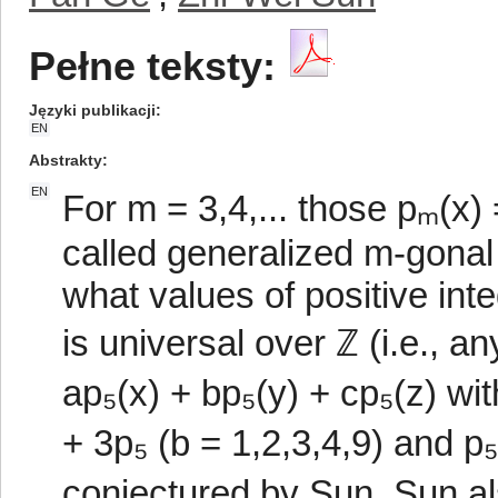
Pełne teksty:
Języki publikacji
EN
Abstrakty
EN
For m = 3,4,... those pₘ(x)
called generalized m-gonal
what values of positive int
is universal over ℤ (i.e., a
ap₅(x) + bp₅(y) + cp₅(z) wi
+ 3p₅ (b = 1,2,3,4,9) and p
conjectured by Sun. Sun a