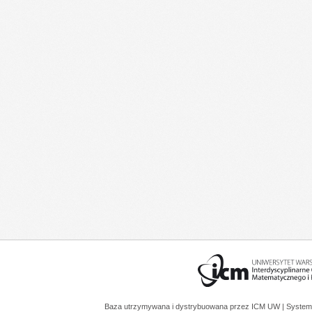
Baza utrzymywana i dystrybuowana przez
ICM UW
| System