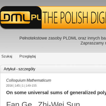
Pełnotekstowe zasoby PLDML oraz innych baz
Zapraszamy
Szukaj
Przeglądaj
Artykuł - szczegóły
Colloquium Mathematicum
2016
|
145
|
1
| 149-155
On some universal sums of generalized po
Fan Ge
,
Zhi-Wei Sun