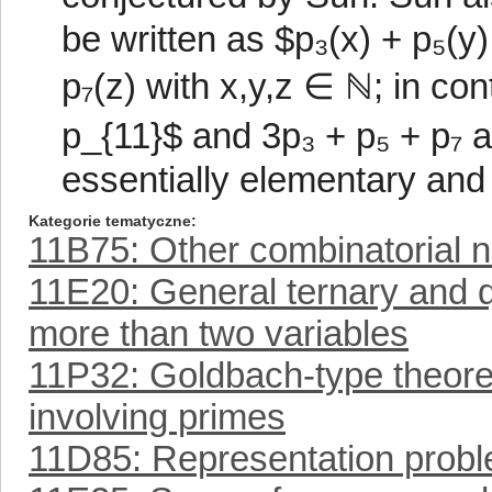
be written as $p₃(x) + p₅(y
p₇(z) with x,y,z ∈ ℕ; in co
p_{11}$ and 3p₃ + p₅ + p₇ a
essentially elementary and 
Kategorie tematyczne
11B75: Other combinatorial 
11E20: General ternary and q
more than two variables
11P32: Goldbach-type theore
involving primes
11D85: Representation prob