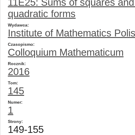
11E25: Sums of squares and r
quadratic forms
Wydawca
Institute of Mathematics Pol
Czasopismo
Colloquium Mathematicum
Rocznik
2016
Tom
145
Numer
1
Strony
149-155