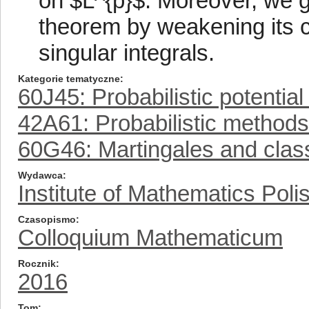
on $L^{p}$. Moreover, we ge
theorem by weakening its co
singular integrals.
Kategorie tematyczne
60J45: Probabilistic potential
42A61: Probabilistic methods
60G46: Martingales and class
Wydawca
Institute of Mathematics Pol
Czasopismo
Colloquium Mathematicum
Rocznik
2016
Tom