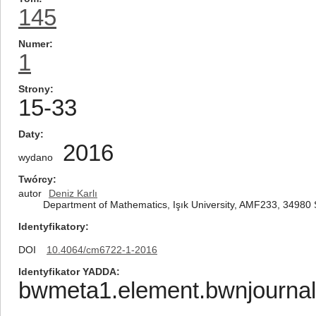
145
Numer
1
Strony
15-33
Daty
2016
wydano
Twórcy
autor
Deniz Karlı
Department of Mathematics, Işık University, AMF233, 34980 Şi
Identyfikatory
DOI
10.4064/cm6722-1-2016
Identyfikator YADDA
bwmeta1.element.bwnjournal