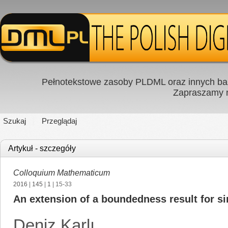
Pełnotekstowe zasoby PLDML oraz innych baz
Zapraszamy
Szukaj
Przeglądaj
Artykuł - szczegóły
Colloquium Mathematicum
2016
|
145
|
1
| 15-33
An extension of a boundedness result for si
Deniz Karlı