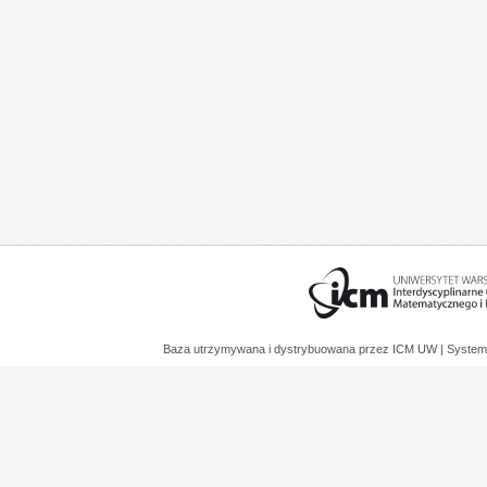
Baza utrzymywana i dystrybuowana przez
ICM UW
| System