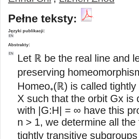
Pełne teksty:
Języki publikacji
EN
Abstrakty
EN
Let ℝ be the real line and 
preserving homeomorphism
Homeo₊(ℝ) is called tightly 
X such that the orbit Gx i
with |G:H| = ∞ have this pro
n > 1, we determine all the
tightly transitive subgrou