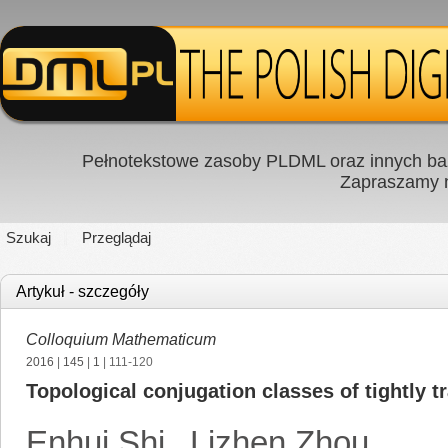
Pełnotekstowe zasoby PLDML oraz innych baz
Zapraszamy
Szukaj
Przeglądaj
Artykuł - szczegóły
Colloquium Mathematicum
2016
|
145
|
1
| 111-120
Topological conjugation classes of tightly 
Enhui Shi
,
Lizhen Zhou