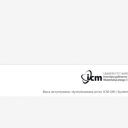
Baza utrzymywana i dystrybuowana przez
ICM UW
| System