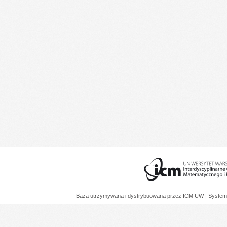
Baza utrzymywana i dystrybuowana przez
ICM UW
| System