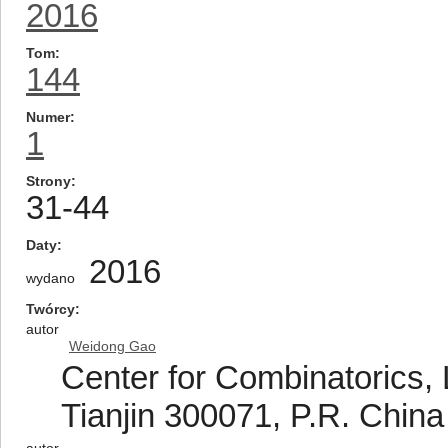
2016
Tom
144
Numer
1
Strony
31-44
Daty
2016
wydano
Twórcy
autor
Weidong Gao
Center for Combinatorics,
Tianjin 300071, P.R. China