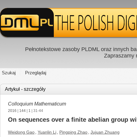
Pełnotekstowe zasoby PLDML oraz innych baz
Zapraszamy
Szukaj
Przeglądaj
Artykuł - szczegóły
Colloquium Mathematicum
2016
|
144
|
1
| 31-44
On sequences over a finite abelian group w
Weidong Gao
,
Yuanlin Li
,
Pingping Zhao
,
Jujuan Zhuang