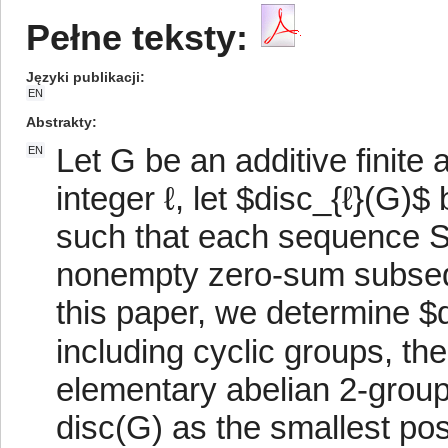
Pełne teksty:
Języki publikacji
EN
Abstrakty
Let G be an additive finite 
EN
integer ℓ, let $disc_{ℓ}(G)$ 
such that each sequence S 
nonempty zero-sum subseque
this paper, we determine $di
including cyclic groups, 
elementary abelian 2-group
disc(G) as the smallest posi