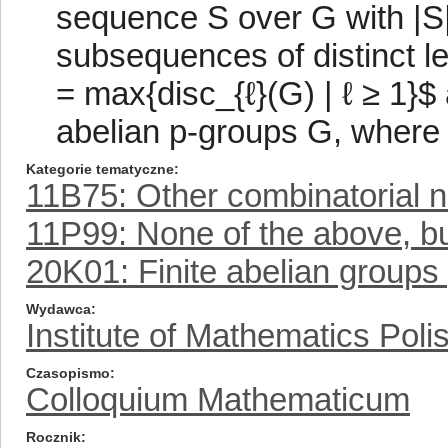
sequence S over G with |S
subsequences of distinct l
= max{disc_{ℓ}(G) | ℓ ≥ 1}$ 
abelian p-groups G, where p
Kategorie tematyczne
11B75: Other combinatorial 
11P99: None of the above, but
20K01: Finite abelian groups
Wydawca
Institute of Mathematics Pol
Czasopismo
Colloquium Mathematicum
Rocznik