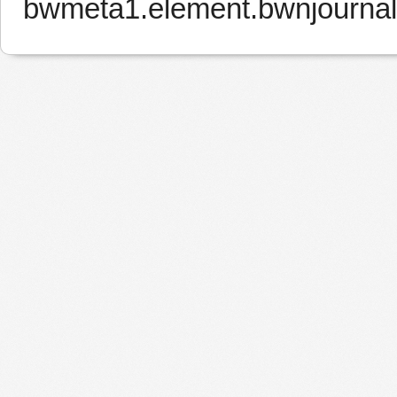
bwmeta1.element.bwnjournal