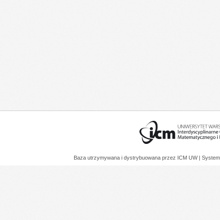
Baza utrzymywana i dystrybuowana przez
ICM UW
| System