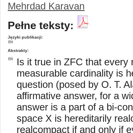
Mehrdad Karavan
Pełne teksty:
Języki publikacji
EN
Abstrakty
Is it true in ZFC that eve
EN
measurable cardinality is h
question (posed by O. T. Al
affirmative answer, for a wi
answer is a part of a bi-co
space X is hereditarily realc
realcompact if and only if 