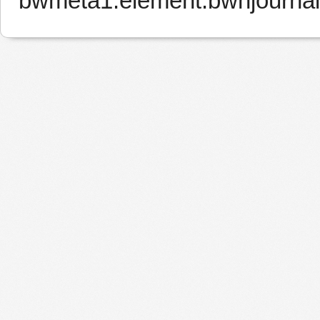
bwmeta1.element.bwnjournal