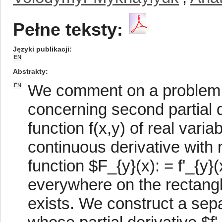
Pełne teksty:
Języki publikacji
EN
Abstrakty
We comment on a problem o
EN
concerning second partial d
function f(x,y) of real vari
continuous derivative with r
function $F_{y}(x): = f'_{y}(
everywhere on the rectangle 
exists. We construct a separ