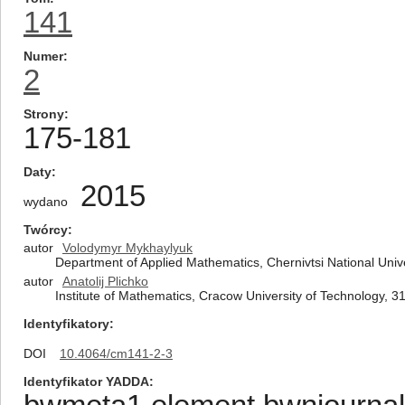
141
Numer
2
Strony
175-181
Daty
2015
wydano
Twórcy
autor
Volodymyr Mykhaylyuk
Department of Applied Mathematics, Chernivtsi National Unive
autor
Anatolij Plichko
Institute of Mathematics, Cracow University of Technology, 
Identyfikatory
DOI
10.4064/cm141-2-3
Identyfikator YADDA