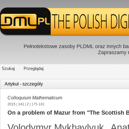
Pełnotekstowe zasoby PLDML oraz innych baz
Zapraszamy
Szukaj
Przeglądaj
Artykuł - szczegóły
Colloquium Mathematicum
2015
|
141
|
2
| 175-181
On a problem of Mazur from "The Scottish B
Volodymyr Mykhaylyuk
,
Anat