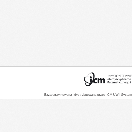
Baza utrzymywana i dystrybuowana przez
ICM UW
| System