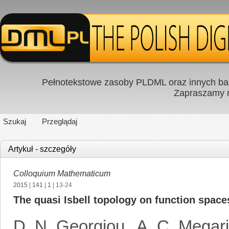
Pełnotekstowe zasoby PLDML oraz innych baz
Zapraszamy
Szukaj
Przeglądaj
Artykuł - szczegóły
Colloquium Mathematicum
2015
|
141
|
1
| 13-24
The quasi Isbell topology on function space
D. N. Georgiou
,
A. C. Megari