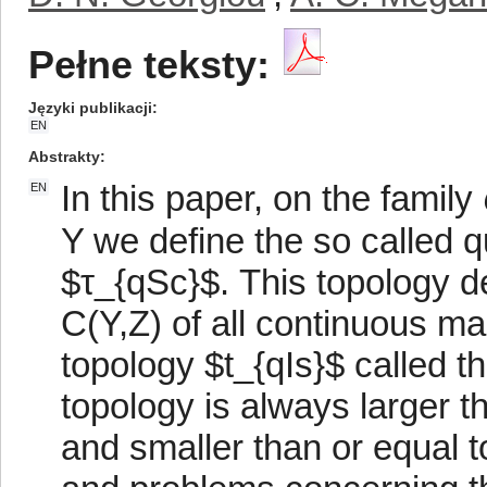
Pełne teksty:
Języki publikacji
EN
Abstrakty
In this paper, on the family
EN
Y we define the so called q
$τ_{qSc}$. This topology de
C(Y,Z) of all continuous ma
topology $t_{qIs}$ called th
topology is always larger th
and smaller than or equal t