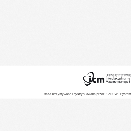
Baza utrzymywana i dystrybuowana przez
ICM UW
| System