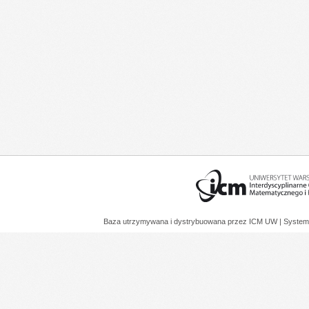
Baza utrzymywana i dystrybuowana przez
ICM UW
| System