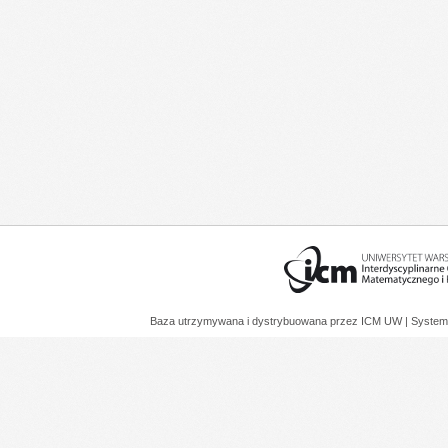
Baza utrzymywana i dystrybuowana przez
ICM UW
| System