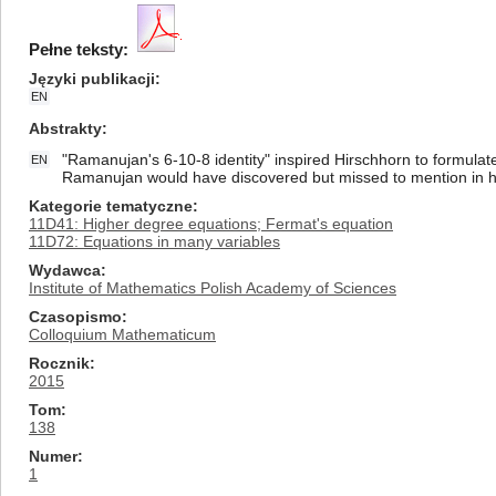
Pełne teksty:
Języki publikacji
EN
Abstrakty
"Ramanujan's 6-10-8 identity" inspired Hirschhorn to formulat
EN
Ramanujan would have discovered but missed to mention in h
Kategorie tematyczne
11D41: Higher degree equations; Fermat's equation
11D72: Equations in many variables
Wydawca
Institute of Mathematics Polish Academy of Sciences
Czasopismo
Colloquium Mathematicum
Rocznik
2015
Tom
138
Numer
1