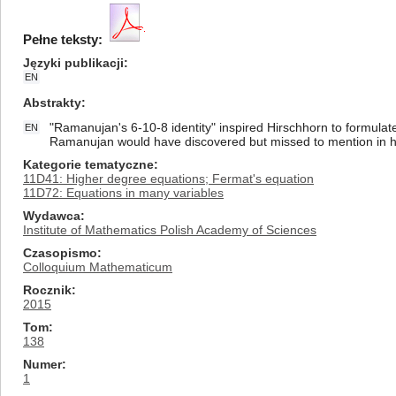
Pełne teksty:
Języki publikacji
EN
Abstrakty
"Ramanujan's 6-10-8 identity" inspired Hirschhorn to formulat
EN
Ramanujan would have discovered but missed to mention in h
Kategorie tematyczne
11D41: Higher degree equations; Fermat's equation
11D72: Equations in many variables
Wydawca
Institute of Mathematics Polish Academy of Sciences
Czasopismo
Colloquium Mathematicum
Rocznik
2015
Tom
138
Numer
1