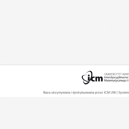
Baza utrzymywana i dystrybuowana przez
ICM UW
| System