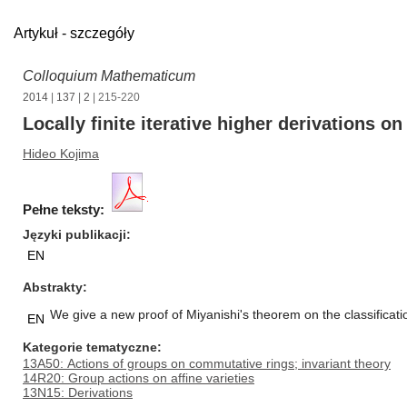
Artykuł - szczegóły
Colloquium Mathematicum
2014
|
137
|
2
| 215-220
Locally finite iterative higher derivations on 
Hideo Kojima
Pełne teksty:
Języki publikacji
EN
Abstrakty
We give a new proof of Miyanishi's theorem on the classificati
EN
Kategorie tematyczne
13A50: Actions of groups on commutative rings; invariant theory
14R20: Group actions on affine varieties
13N15: Derivations