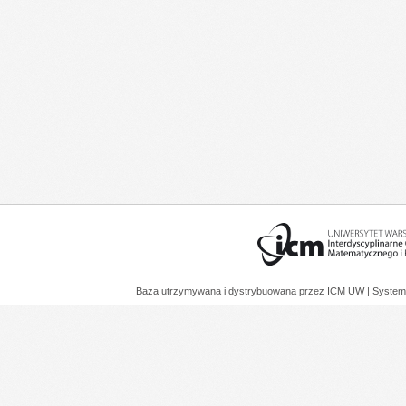
Baza utrzymywana i dystrybuowana przez
ICM UW
| System