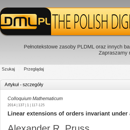
Pełnotekstowe zasoby PLDML oraz innych baz
Zapraszamy
Szukaj
Przeglądaj
Artykuł - szczegóły
Colloquium Mathematicum
2014
|
137
|
1
| 117-125
Linear extensions of orders invariant under
Alexander R. Pruss