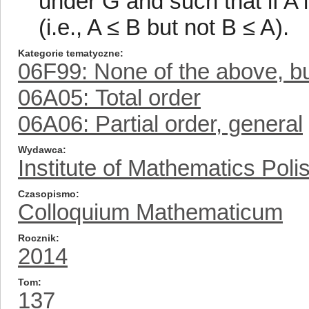
under G and such that if A 
(i.e., A ≤ B but not B ≤ A).
Kategorie tematyczne
06F99: None of the above, but
06A05: Total order
06A06: Partial order, general
Wydawca
Institute of Mathematics Pol
Czasopismo
Colloquium Mathematicum
Rocznik
2014
Tom
137