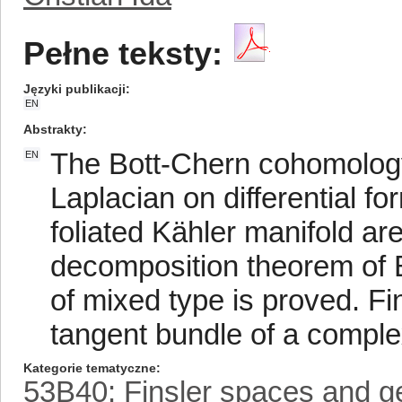
Pełne teksty:
Języki publikacji
EN
Abstrakty
The Bott-Chern cohomolog
EN
Laplacian on differential f
foliated Kähler manifold ar
decomposition theorem of Bo
of mixed type is proved. Fin
tangent bundle of a comple
Kategorie tematyczne
53B40: Finsler spaces and ge