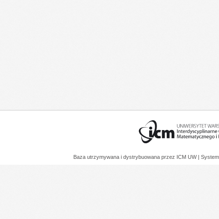
Baza utrzymywana i dystrybuowana przez
ICM UW
| System