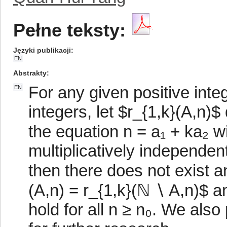
Pełne teksty:
Języki publikacji
EN
Abstrakty
For any given positive inte
EN
integers, let $r_{1,k}(A,n)
the equation n = a₁ + ka₂ wi
multiplicatively independent i
then there does not exist a
(A,n) = r_{1,k}(ℕ ∖ A,n)$ an
hold for all n ≥ n₀. We als