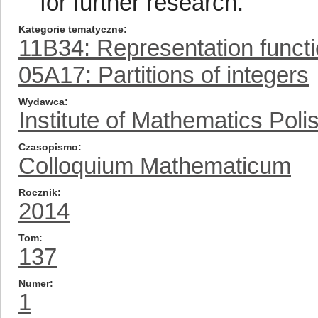
for further research.
Kategorie tematyczne
11B34: Representation funct
05A17: Partitions of integers
Wydawca
Institute of Mathematics Pol
Czasopismo
Colloquium Mathematicum
Rocznik
2014
Tom
137
Numer
1