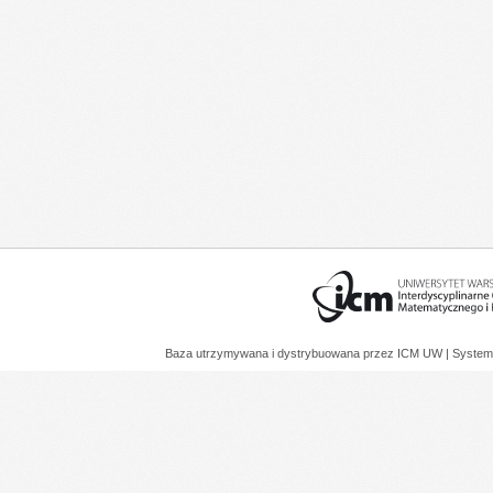
Baza utrzymywana i dystrybuowana przez
ICM UW
| System