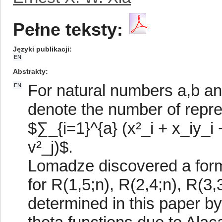
Pełne teksty:
Języki publikacji
EN
Abstrakty
For natural numbers a,b and
EN
denote the number of repres
$∑_{i=1}^{a} (x²_i + x_iy_i 
v²_j)$.
Lomadze discovered a formu
for R(1,5;n), R(2,4;n), R(3,
determined in this paper by