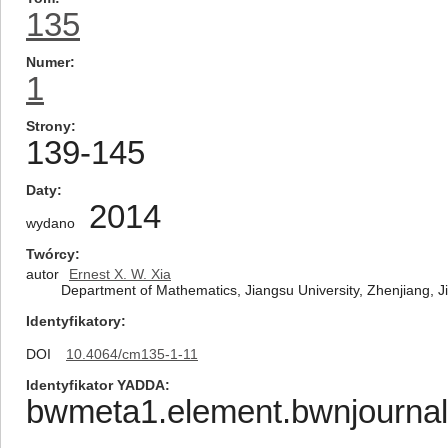
135
Numer
1
Strony
139-145
Daty
2014
wydano
Twórcy
autor
Ernest X. W. Xia
Department of Mathematics, Jiangsu University, Zhenjiang, 
Identyfikatory
DOI
10.4064/cm135-1-11
Identyfikator YADDA
bwmeta1.element.bwnjournal