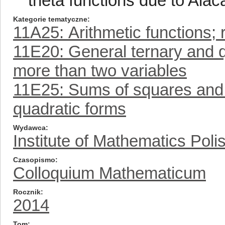
theta functions due to Alac
Kategorie tematyczne
11A25: Arithmetic functions; 
11E20: General ternary and q
more than two variables
11E25: Sums of squares and r
quadratic forms
Wydawca
Institute of Mathematics Pol
Czasopismo
Colloquium Mathematicum
Rocznik
2014
Tom