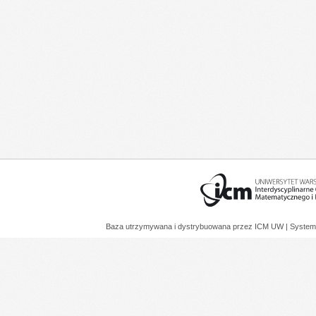
Baza utrzymywana i dystrybuowana przez
ICM UW
| System