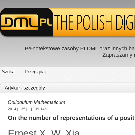
Pełnotekstowe zasoby PLDML oraz innych baz
Zapraszamy
Szukaj
Przeglądaj
Artykuł - szczegóły
Colloquium Mathematicum
2014
|
135
|
1
| 139-145
On the number of representations of a posit
Ernest X. W. Xia