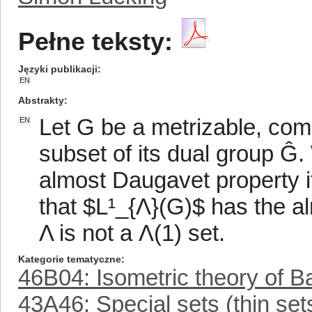
Pełne teksty:
Języki publikacji
EN
Abstrakty
Let G be a metrizable, com
EN
subset of its dual group G
almost Daugavet property if 
that $L¹_{Λ}(G)$ has the al
Λ is not a Λ(1) set.
Kategorie tematyczne
46B04: Isometric theory of 
43A46: Special sets (thin set