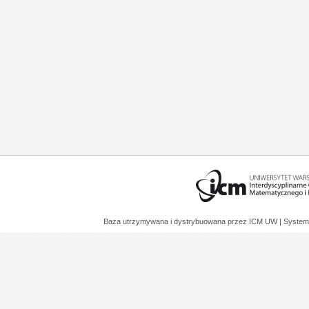
Baza utrzymywana i dystrybuowana przez
ICM UW
| System