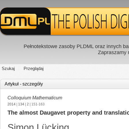
Pełnotekstowe zasoby PLDML oraz innych baz
Zapraszamy
Szukaj
Przeglądaj
Artykuł - szczegóły
Colloquium Mathematicum
2014
|
134
|
2
| 151-163
The almost Daugavet property and translati
Simon Lücking