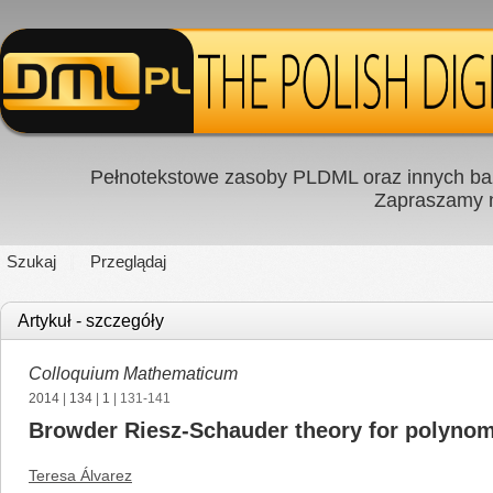
Pełnotekstowe zasoby PLDML oraz innych baz
Zapraszamy
Szukaj
Przeglądaj
Artykuł - szczegóły
Colloquium Mathematicum
2014
|
134
|
1
| 131-141
Browder Riesz-Schauder theory for polynomial
Teresa Álvarez