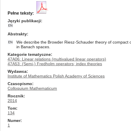
Pełne teksty:
Języki publikacji
EN
Abstrakty
We describe the Browder Riesz-Schauder theory of compact oper
EN
in Banach spaces.
Kategorie tematyczne
47A06: Linear relations (multivalued linear operators)
47A53: (Semi-) Fredholm operators; index theories
Wydawca
Institute of Mathematics Polish Academy of Sciences
Czasopismo
Colloquium Mathematicum
Rocznik
2014
Tom
134
Numer
1