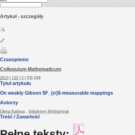
test
Artykuł - szczegóły
Czasopismo
Colloquium Mathematicum
2013
|
133
|
2
| 211-219
Tytuł artykułu
On weakly Gibson $F_{σ}$-measurable mappings
Autorzy
Olena Karlova
,
Volodymyr Mykhaylyuk
Treść / Zawartość
Pełne teksty: