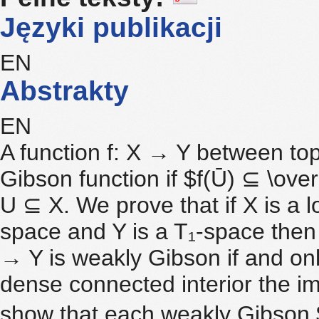
Języki publikacji
EN
Abstrakty
EN
A function f: X → Y between top
Gibson function if $f(Ū) ⊆ \ove
U ⊆ X. We prove that if X is a l
space and Y is a T₁-space the
→ Y is weakly Gibson if and onl
dense connected interior the i
show that each weakly Gibson