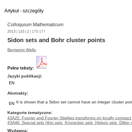
Artykuł - szczegóły
Colloquium Mathematicum
2013
|
133
|
2
| 175-177
Sidon sets and Bohr cluster points
Benjamin Wells
Pełne teksty:
Języki publikacji
EN
Abstrakty
It is shown that a Sidon set cannot have an integer cluster poi
EN
Kategorie tematyczne
43A25: Fourier and Fourier-Stieltjes transforms on locally compact
43A46: Special sets (thin sets, Kronecker sets, Helson sets, Ditkin s
Wydawca