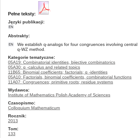
Pełne teksty:
Języki publikacji
EN
Abstrakty
We establish q-analogs for four congruences involving central 
EN
q-WZ method.
Kategorie tematyczne
05A19: Combinatorial identities, bijective combinatorics
05A30: q -calculus and related topics
11B65: Binomial coefficients; factorials; q -identities
05A10: Factorials, binomial coefficients, combinatorial functions
11A07: Congruences; primitive roots; residue systems
Wydawca
Institute of Mathematics Polish Academy of Sciences
Czasopismo
Colloquium Mathematicum
Rocznik
2013
Tom
133