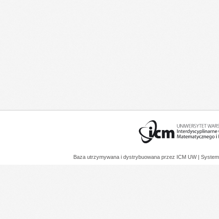
Baza utrzymywana i dystrybuowana przez
ICM UW
| System