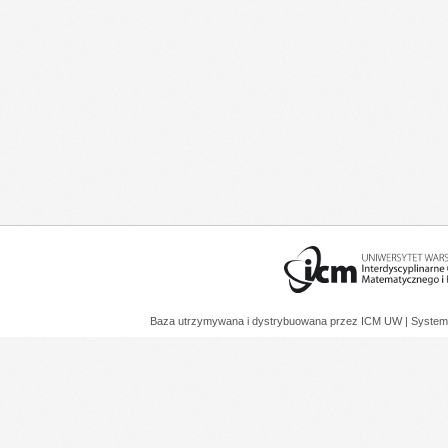
Baza utrzymywana i dystrybuowana przez
ICM UW
| System