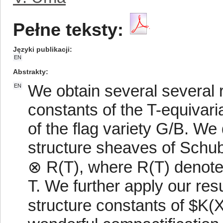
Pełne teksty:
Języki publikacji
EN
Abstrakty
We obtain several several r
EN
constants of the T-equivar
of the flag variety G/B. We d
structure sheaves of Schub
⊗ R(T), where R(T) denotes
T. We further apply our resu
structure constants of $K(