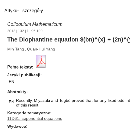
Artykuł - szczegóły
Colloquium Mathematicum
2013
|
132
|
1
| 95-100
The Diophantine equation $(bn)^{x} + (2n)^{
Min Tang
,
Quan-Hui Yang
Pełne teksty:
Języki publikacji
EN
Abstrakty
Recently, Miyazaki and Togbé proved that for any fixed odd int
EN
of this result.
Kategorie tematyczne
11D61: Exponential equations
Wydawca