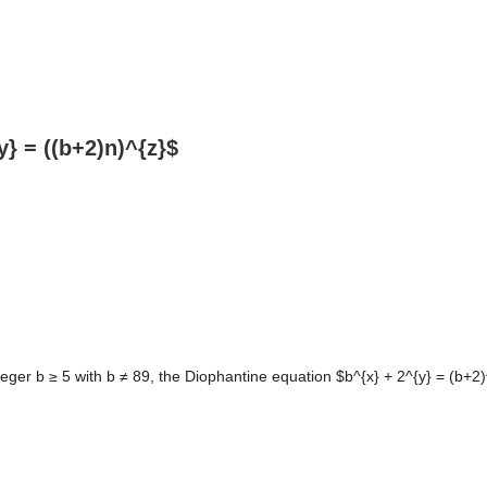
y} = ((b+2)n)^{z}$
eger b ≥ 5 with b ≠ 89, the Diophantine equation $b^{x} + 2^{y} = (b+2)^