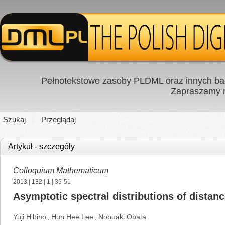
Pełnotekstowe zasoby PLDML oraz innych baz
Zapraszamy
Szukaj
Przeglądaj
Artykuł - szczegóły
Colloquium Mathematicum
2013
|
132
|
1
| 35-51
Asymptotic spectral distributions of distan
Yuji Hibino
,
Hun Hee Lee
,
Nobuaki Obata