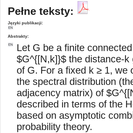
Pełne teksty:
Języki publikacji
EN
Abstrakty
Let G be a finite connecte
EN
$G^{[N,k]}$ the distance-k
of G. For a fixed k ≥ 1, we o
the spectral distribution (th
adjacency matrix) of $G^{[N,
described in terms of the H
based on asymptotic combi
probability theory.