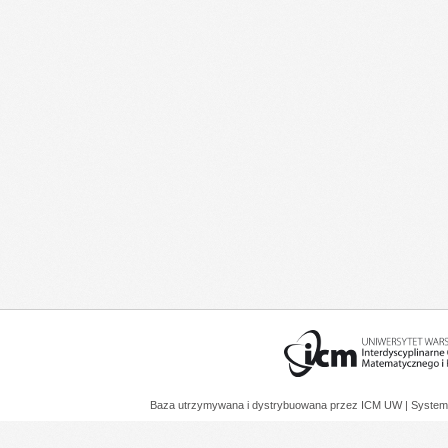
Baza utrzymywana i dystrybuowana przez
ICM UW
| System