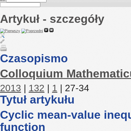
test
Artykuł - szczegóły
Czasopismo
Colloquium Mathemati
2013
|
132
|
1
| 27-34
Tytuł artykułu
Cyclic mean-value inequ
function