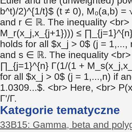
Euler and the (unweighted) po
b^t)/2)^{1/t}$ (t ≠ 0), M₀(a,b) 
and r ∈ ℝ. The inequality <br>
M_r(x_j,x_{j+1}))) ≤ ∏_{j=1}^{n}
holds for all $x_j > 0$ (j = 1,...,
and s ∈ ℝ. The inequality <br> 
∏_{j=1}^{n} Γ(1/(1 + M_s(x_j,x_{
for all $x_j > 0$ (j = 1,...,n) i
1.0309...$. <br> Here, <br> P(x
Γ'/Γ.
Kategorie tematyczne
33B15: Gamma, beta and poly