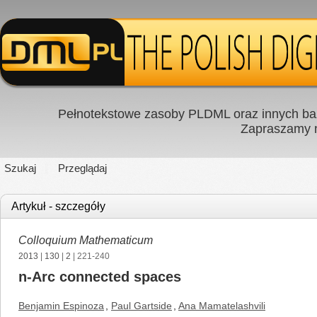
Pełnotekstowe zasoby PLDML oraz innych baz
Zapraszamy
Szukaj
Przeglądaj
Artykuł - szczegóły
Colloquium Mathematicum
2013
|
130
|
2
| 221-240
n-Arc connected spaces
Benjamin Espinoza
,
Paul Gartside
,
Ana Mamatelashvili