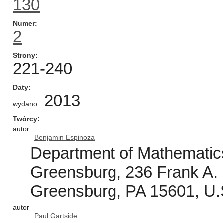
130
Numer
2
Strony
221-240
Daty
2013
wydano
Twórcy
autor
Benjamin Espinoza
Department of Mathematics,
Greensburg, 236 Frank A. C
Greensburg, PA 15601, U.
autor
Paul Gartside