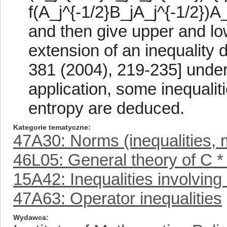
f(A_j^{-1/2}B_jA_j^{-1/2})A_
and then give upper and l
extension of an inequality d
381 (2004), 219-235] under
application, some inequali
entropy are deduced.
Kategorie tematyczne
47A30: Norms (inequalities, 
46L05: General theory of C *
15A42: Inequalities involvin
47A63: Operator inequalities
Wydawca