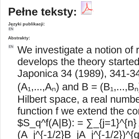
Pełne teksty:
Języki publikacji
EN
Abstrakty
We investigate a notion of 
EN
develops the theory started
Japonica 34 (1989), 341-34
(A₁,...,Aₙ) and B = (B₁,...,B
Hilbert space, a real numb
function f we extend the co
$S_q^f(A|B): = ∑_{j=1}^{n} 
(A_j^{-1/2}B_jA_j^{-1/2})^{q