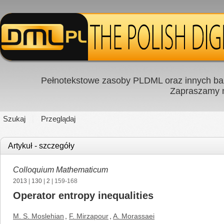
Pełnotekstowe zasoby PLDML oraz innych baz
Zapraszamy
Szukaj
Przeglądaj
Artykuł - szczegóły
Colloquium Mathematicum
2013
|
130
|
2
| 159-168
Operator entropy inequalities
M. S. Moslehian
,
F. Mirzapour
,
A. Morassaei