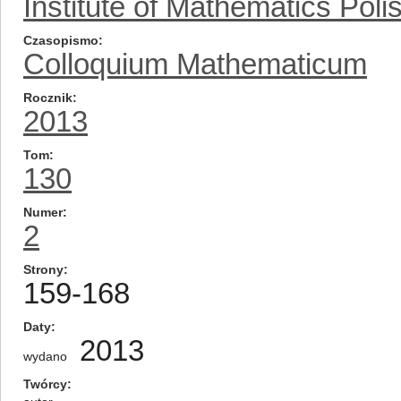
Institute of Mathematics Pol
Czasopismo
Colloquium Mathematicum
Rocznik
2013
Tom
130
Numer
2
Strony
159-168
Daty
2013
wydano
Twórcy