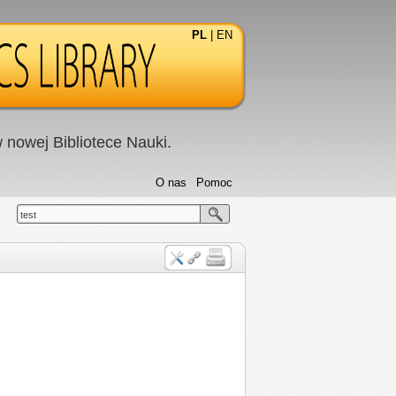
PL
|
EN
nowej Bibliotece Nauki.
O nas
Pomoc
test