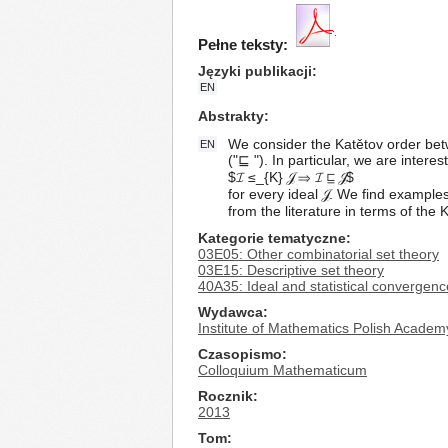
Pełne teksty:
Języki publikacji
EN
Abstrakty
We consider the Katětov order betw
EN
("⊑ "). In particular, we are interes
$𝓘 ≤_{K} 𝒥 ⇒ 𝓘 ⊑ 𝒥$
for every ideal 𝒥. We find exampl
from the literature in terms of the 
Kategorie tematyczne
03E05: Other combinatorial set theory
03E15: Descriptive set theory
40A35: Ideal and statistical convergenc
Wydawca
Institute of Mathematics Polish Academ
Czasopismo
Colloquium Mathematicum
Rocznik
2013
Tom