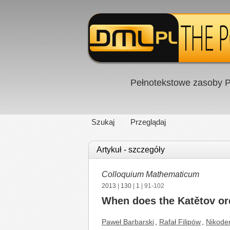
Pełnotekstowe zasoby P
Szukaj
Przeglądaj
Artykuł - szczegóły
Colloquium Mathematicum
2013
|
130
|
1
| 91-102
When does the Katětov ord
Paweł Barbarski
,
Rafał Filipów
,
Nikode