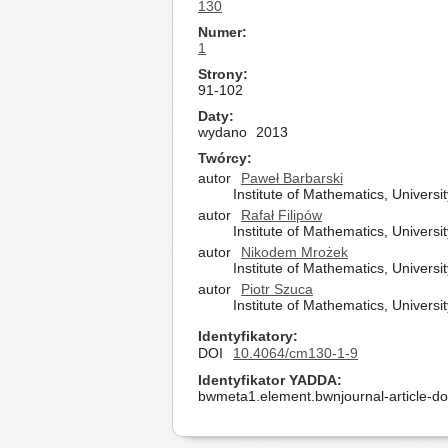
130
Numer
1
Strony
91-102
Daty
wydano
2013
Twórcy
autor
Paweł Barbarski
Institute of Mathematics, Univer
autor
Rafał Filipów
Institute of Mathematics, Univer
autor
Nikodem Mrożek
Institute of Mathematics, Univer
autor
Piotr Szuca
Institute of Mathematics, Univer
Identyfikatory
DOI
10.4064/cm130-1-9
Identyfikator YADDA
bwmeta1.element.bwnjournal-article-d