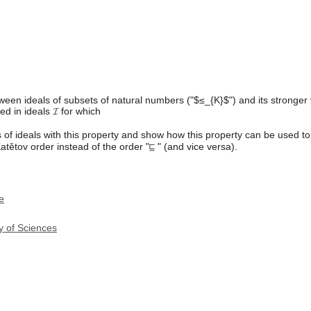
een ideals of subsets of natural numbers ("$≤_{K}$") and its stronger 
ted in ideals 𝓘 for which
es of ideals with this property and show how this property can be used
Katětov order instead of the order "⊑ " (and vice versa).
e
y of Sciences