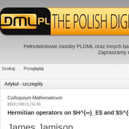
Pełnotekstowe zasoby PLDML oraz innych baz
Zapraszamy
Szukaj
Przeglądaj
Artykuł - szczegóły
Colloquium Mathematicum
2013
|
130
|
1
| 51-59
Hermitian operators on $H^{∞}_E$ and $S^{
James Jamison