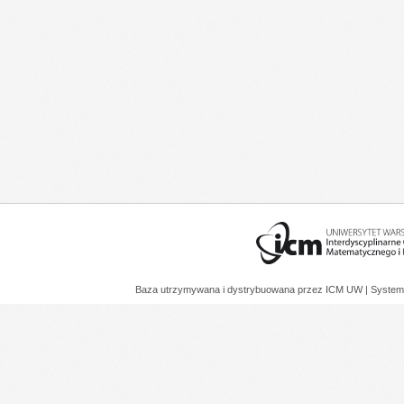
Baza utrzymywana i dystrybuowana przez
ICM UW
| System