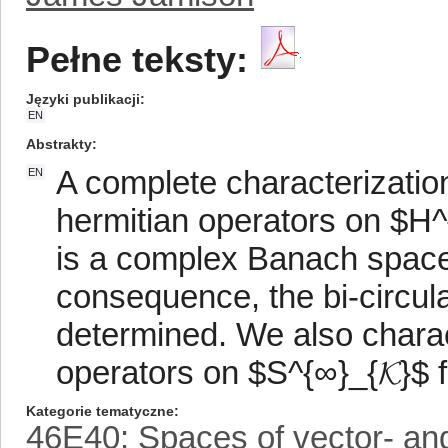
Pełne teksty:
Języki publikacji
EN
Abstrakty
A complete characterizati
EN
hermitian operators on $H^
is a complex Banach space w
consequence, the bi-circul
determined. We also charac
operators on $S^{∞}_{𝓚}$ f
Kategorie tematyczne
46E40: Spaces of vector- and