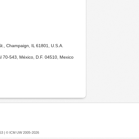
t., Champaign, IL 61801, U.S.A.
al 70-543, México, D.F. 04510, Mexico
753 |
© ICM UW 2005-2026