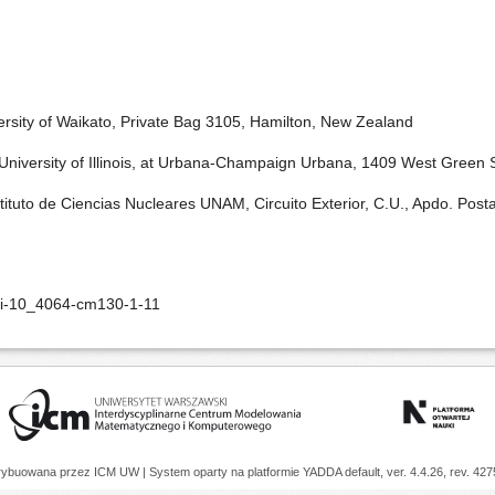
rsity of Waikato, Private Bag 3105, Hamilton, New Zealand
niversity of Illinois, at Urbana-Champaign Urbana, 1409 West Green S
ituto de Ciencias Nucleares UNAM, Circuito Exterior, C.U., Apdo. Post
oi-10_4064-cm130-1-11
trybuowana przez
ICM UW
| System oparty na platformie
YADDA
default, ver. 4.4.26, rev. 42