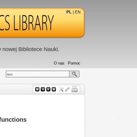
PL
|
EN
nowej Bibliotece Nauki.
O nas
Pomoc
test
 functions