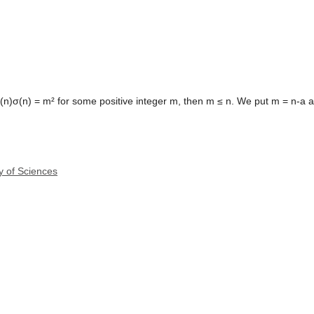
t ϕ(n)σ(n) = m² for some positive integer m, then m ≤ n. We put m = n-a 
y of Sciences