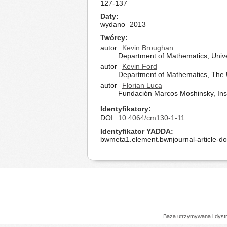
127-137
Daty
wydano
2013
Twórcy
autor
Kevin Broughan
Department of Mathematics, Unive
autor
Kevin Ford
Department of Mathematics, The U
autor
Florian Luca
Fundación Marcos Moshinsky, Inst
Identyfikatory
DOI
10.4064/cm130-1-11
Identyfikator YADDA
bwmeta1.element.bwnjournal-article-d
Baza utrzymywana i dys