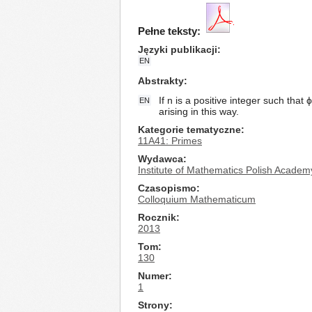
Pełne teksty:
Języki publikacji
EN
Abstrakty
If n is a positive integer such tha
EN
arising in this way.
Kategorie tematyczne
11A41: Primes
Wydawca
Institute of Mathematics Polish Academ
Czasopismo
Colloquium Mathematicum
Rocznik
2013
Tom
130
Numer
1
Strony