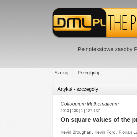
Pełnotekstowe zasoby P
Szukaj
Przeglądaj
Artykuł - szczegóły
Colloquium Mathematicum
2013
|
130
|
1
| 127-137
On square values of the pr
Kevin Broughan
,
Kevin Ford
,
Florian L