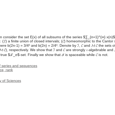
n consider the set E(x) of all subsums of the series $∑_{n=1}^{∞} x(n)
s: (𝓘) a finite union of closed intervals; (𝓒) homeomorphic to the Cantor
e b(2n-1) = 3/4ⁿ and b(2n) = 2/4ⁿ. Denote by ℐ, 𝓒 and 𝓜 𝓒 the sets o
𝓜 𝓒), respectively. We show that ℐ and 𝓒 are strongly 𝔠-algebrable and 𝓜
 true $ℱ_σ$-set. Finally we show that ℐ is spaceable while 𝓒 is not.
 series and sequences
ce, rank
y of Sciences