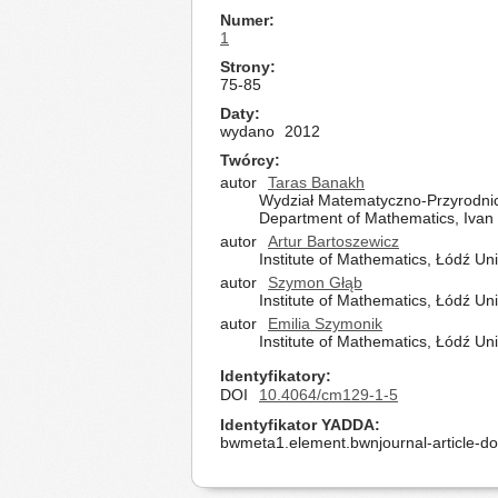
Numer
1
Strony
75-85
Daty
wydano
2012
Twórcy
autor
Taras Banakh
Wydział Matematyczno-Przyrodnic
Department of Mathematics, Ivan F
autor
Artur Bartoszewicz
Institute of Mathematics, Łódź Un
autor
Szymon Głąb
Institute of Mathematics, Łódź Un
autor
Emilia Szymonik
Institute of Mathematics, Łódź Un
Identyfikatory
DOI
10.4064/cm129-1-5
Identyfikator YADDA
bwmeta1.element.bwnjournal-article-d