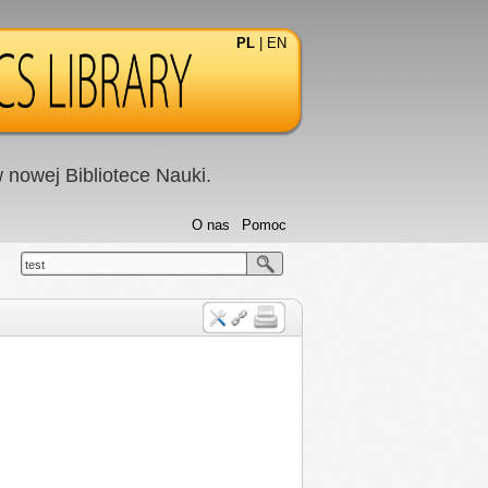
PL
|
EN
nowej Bibliotece Nauki.
O nas
Pomoc
test