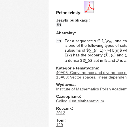
Pełne teksty:
Języki publikacji
EN
Abstrakty
For a sequence x ∈ ℓ₁∖c₀₀, one ca
EN
is one of the following types of set
subsums of $∑_{n=1}^{∞} b(n)$ wher
E(x) has the property (ℐ), (𝓒) and (
a dense $𝒢_δ$-set in ℓ₁ and ℐ is a
Kategorie tematyczne
40A05: Convergence and divergence of
15A03: Vector spaces, linear dependen
Wydawca
Institute of Mathematics Polish Academ
Czasopismo
Colloquium Mathematicum
Rocznik
2012
Tom
129