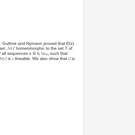
$. Guthrie and Nymann proved that E(x)
 set; 𝓜 𝓒 homeomorphic to the set T of
f all sequences x ∈ ℓ₁∖c₀₀ such that
 𝓒 is 𝔠-lineable. We also show that 𝓒 is