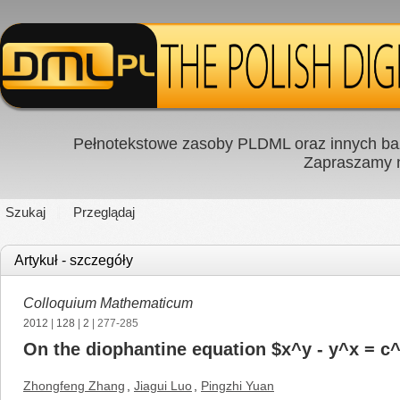
Pełnotekstowe zasoby PLDML oraz innych baz
Zapraszamy
Szukaj
Przeglądaj
Artykuł - szczegóły
Colloquium Mathematicum
2012
|
128
|
2
| 277-285
On the diophantine equation $x^y - y^x = c
Zhongfeng Zhang
,
Jiagui Luo
,
Pingzhi Yuan