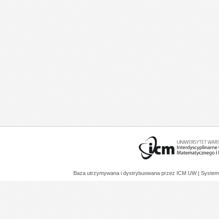
Baza utrzymywana i dystrybuowana przez
ICM UW
| System