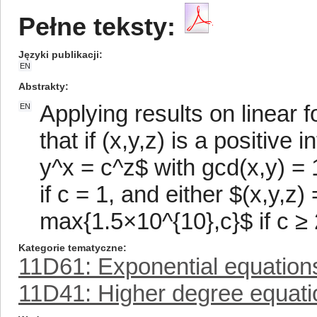
Pełne teksty:
Języki publikacji
EN
Abstrakty
Applying results on linear 
EN
that if (x,y,z) is a positive
y^x = c^z$ with gcd(x,y) = 1 
if c = 1, and either $(x,y,z)
max{1.5×10^{10},c}$ if c ≥ 
Kategorie tematyczne
11D61: Exponential equation
11D41: Higher degree equati