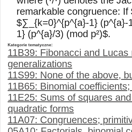
where (·/·) denotes the Ja
remarkable congruence: If 
$∑_{k=0}^{p^{a}-1} (p^{a}-1 
1} (p^{a}/3) (mod p²)$.
Kategorie tematyczne
11B39: Fibonacci and Lucas
generalizations
11S99: None of the above, but
11B65: Binomial coefficients; f
11E25: Sums of squares and r
quadratic forms
11A07: Congruences; primitiv
05A10: Factorials, binomial c