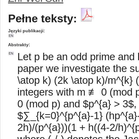
Pełne teksty:
Języki publikacji
EN
Abstrakty
Let p be an odd prime and le
EN
paper we investigate the s
\atop k) (2k \atop k)/m^{k}
integers with m ≢ 0 (mod p
0 (mod p) and $p^{a} > 3$,
$∑_{k=0}^{p^{a}-1} (hp^{a}-1
2h)/(p^{a}))(1 + h((4-2/h)^{