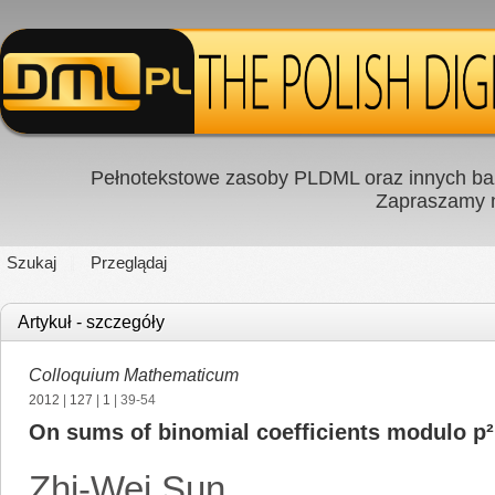
Pełnotekstowe zasoby PLDML oraz innych baz
Zapraszamy
Szukaj
Przeglądaj
Artykuł - szczegóły
Colloquium Mathematicum
2012
|
127
|
1
| 39-54
On sums of binomial coefficients modulo p²
Zhi-Wei Sun