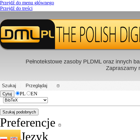
Przejdź do menu głównego
Przejdź do treści
Pełnotekstowe zasoby PLDML oraz innych baz
Zapraszamy
PL
|
EN
Szukaj
Przeglądaj
PL
EN
Preferencje
Język