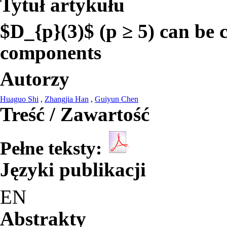
Tytuł artykułu
$D_{p}(3)$ (p ≥ 5) can be 
components
Autorzy
Huaguo Shi
,
Zhangjia Han
,
Guiyun Chen
Treść / Zawartość
Pełne teksty:
Języki publikacji
EN
Abstrakty