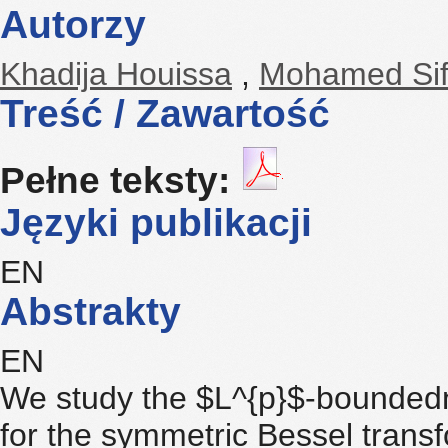
Autorzy
Khadija Houissa
,
Mohamed Sif
Treść / Zawartość
Pełne teksty:
Języki publikacji
EN
Abstrakty
EN
We study the $L^{p}$-boundednes
for the symmetric Bessel trans