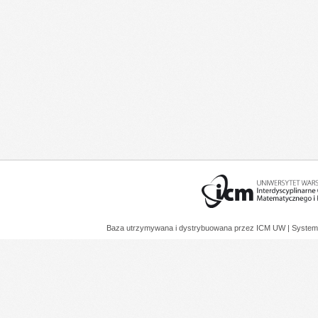
Baza utrzymywana i dystrybuowana przez
ICM UW
| System