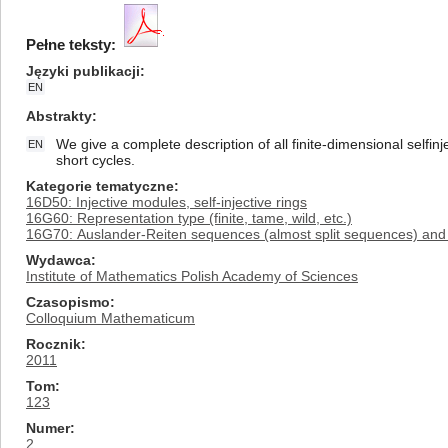
Pełne teksty:
Języki publikacji
EN
Abstrakty
We give a complete description of all finite-dimensional selfi
EN
short cycles.
Kategorie tematyczne
16D50: Injective modules, self-injective rings
16G60: Representation type (finite, tame, wild, etc.)
16G70: Auslander-Reiten sequences (almost split sequences) and
Wydawca
Institute of Mathematics Polish Academy of Sciences
Czasopismo
Colloquium Mathematicum
Rocznik
2011
Tom
123
Numer
2