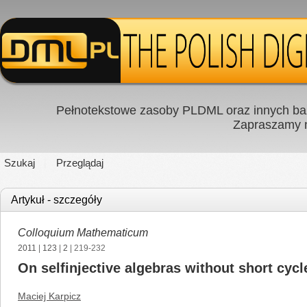
Pełnotekstowe zasoby PLDML oraz innych baz
Zapraszamy
Szukaj
Przeglądaj
Artykuł - szczegóły
Colloquium Mathematicum
2011
|
123
|
2
| 219-232
On selfinjective algebras without short cyc
Maciej Karpicz