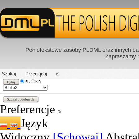
Pełnotekstowe zasoby PLDML oraz innych baz
Zapraszamy
PL
|
EN
Szukaj
Przeglądaj
PL
EN
Preferencje
Język
Widoczny
[Schowaj]
Abstra