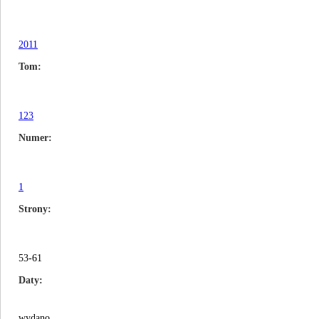
2011
Tom
123
Numer
1
Strony
53-61
Daty
wydano