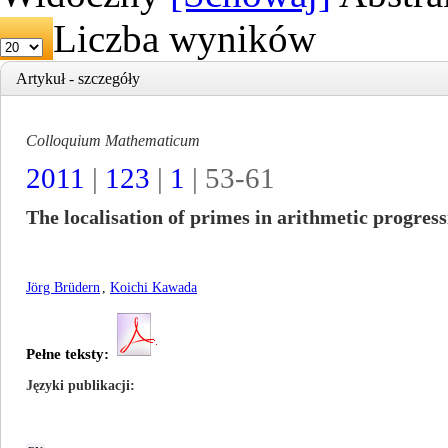
Liczba wyników
Artykuł - szczegóły
Colloquium Mathematicum
2011
|
123
|
1
| 53-61
The localisation of primes in arithmetic progres
Jörg Brüdern
,
Koichi Kawada
Pełne teksty:
Języki publikacji