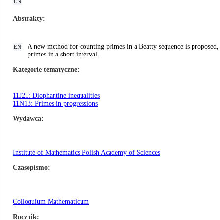
EN
Abstrakty
A new method for counting primes in a Beatty sequence is proposed, 
EN
primes in a short interval.
Kategorie tematyczne
11J25: Diophantine inequalities
11N13: Primes in progressions
Wydawca
Institute of Mathematics Polish Academy of Sciences
Czasopismo
Colloquium Mathematicum
Rocznik