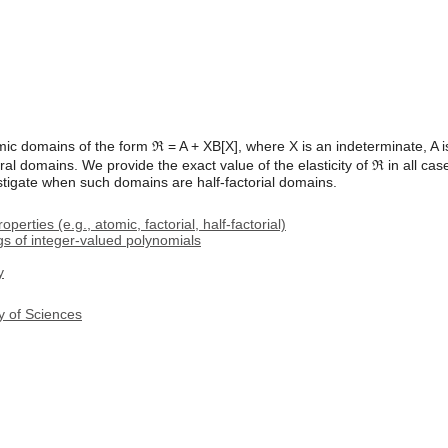
omic domains of the form ℜ = A + XB[X], where X is an indeterminate, A is 
ral domains. We provide the exact value of the elasticity of ℜ in all ca
stigate when such domains are half-factorial domains.
perties (e.g., atomic, factorial, half-factorial)
gs of integer-valued polynomials
y
y of Sciences