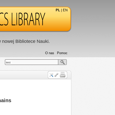
PL
|
EN
nowej Bibliotece Nauki.
O nas
Pomoc
test
mains