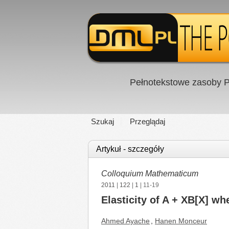
Pełnotekstowe zasoby P
Szukaj
Przeglądaj
Artykuł - szczegóły
Colloquium Mathematicum
2011
|
122
|
1
| 11-19
Elasticity of A + XB[X] w
Ahmed Ayache
,
Hanen Monceur