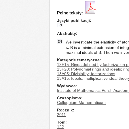
Pełne teksty:
Języki publikacji
EN
Abstrakty
EN
We investigate the elasticity of at
⊂ B is a minimal extension of integ
maximal ideals of B. Then we inve
Kategorie tematyczne
13F15: Rings defined by factorization pro
13F20: Polynomial rings and ideals; rin
13A05: Divisibility; factorizations
13A15: Ideals; multiplicative ideal theor
Wydawca
Institute of Mathematics Polish Academ
Czasopismo
Colloquium Mathematicum
Rocznik
2011
Tom
122