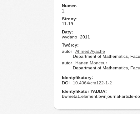
Numer
1
Strony
11-19
Daty
wydano
2011
Twórcy
autor
Ahmed Ayache
Department of Mathematics, Facul
autor
Hanen Monceur
Department of Mathematics, Facult
Identyfikatory
DOI
10.4064/cm122-1-2
Identyfikator YADDA
bwmeta1.element.bwnjournal-article-d