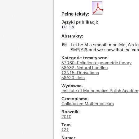
Pełne teksty:
Języki publikacji
FR
EN
Abstrakty
Let be M a smooth manifold, A a loc
EN
$M^{A}$ and we show that the canoni
Kategorie tematyczne
57R30: Foliations; geometric theory
58A32: Natural bundles
13N15: Derivations
58A20: Jets
Wydawca
Institute of Mathematics Polish Academ
Czasopismo
Colloquium Mathematicum
Rocznik
2010
Tom
121
Numer