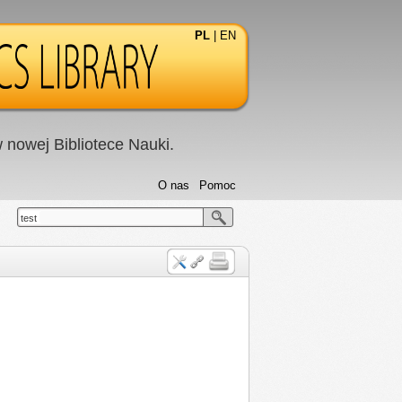
PL
|
EN
nowej Bibliotece Nauki.
O nas
Pomoc
test