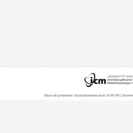
Baza utrzymywana i dystrybuowana przez
ICM UW
| System