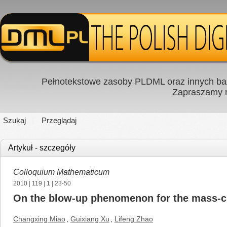
Pełnotekstowe zasoby PLDML oraz innych baz
Zapraszamy
Szukaj
Przeglądaj
Artykuł - szczegóły
Colloquium Mathematicum
2010
|
119
|
1
| 23-50
On the blow-up phenomenon for the mass-cri
Changxing Miao
,
Guixiang Xu
,
Lifeng Zhao