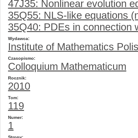
47J35: Nonlinear evolution e
35Q55: NLS-like equations (n
35Q40: PDEs in connection 
Wydawca
Institute of Mathematics Pol
Czasopismo
Colloquium Mathematicum
Rocznik
2010
Tom
119
Numer
1
Strony