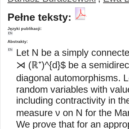
Pełne teksty:
Języki publikacji
EN
Abstrakty
Let N be a simply connecte
EN
⋊ (ℝ⁺)^{d}$ be a semidirec
diagonal automorphisms. Le
random variables with value
including contractivity in t
measure ν on N for the Ma
We prove that for an appr