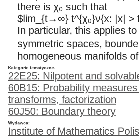
there is χ₀ such that
$lim_{t→∞} t^{χ₀}ν{x: |x| > 
In particular, this applies 
symmetric spaces, bounde
homogeneous manifolds of 
Kategorie tematyczne
22E25: Nilpotent and solvabl
60B15: Probability measures
transforms, factorization
60J50: Boundary theory
Wydawca
Institute of Mathematics Pol