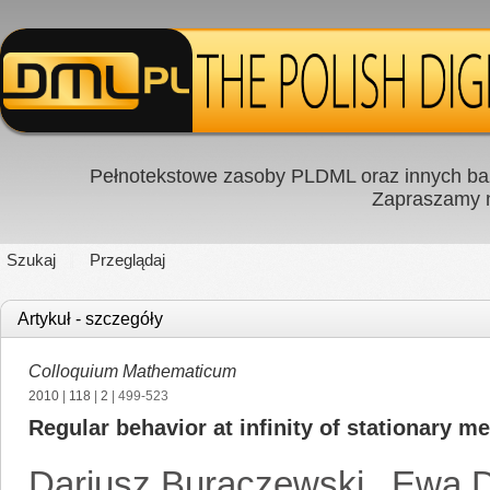
Pełnotekstowe zasoby PLDML oraz innych baz
Zapraszamy
Szukaj
Przeglądaj
Artykuł - szczegóły
Colloquium Mathematicum
2010
|
118
|
2
| 499-523
Regular behavior at infinity of stationary 
Dariusz Buraczewski
,
Ewa 