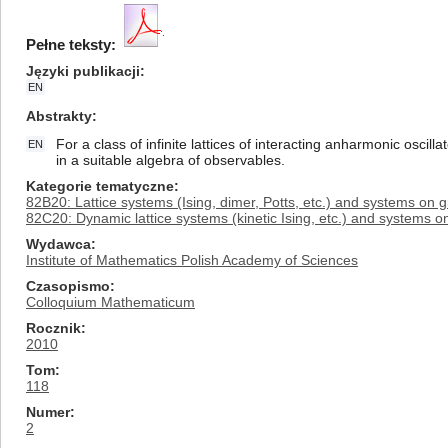
Pełne teksty:
Języki publikacji
EN
Abstrakty
For a class of infinite lattices of interacting anharmonic osci
EN
in a suitable algebra of observables.
Kategorie tematyczne
82B20: Lattice systems (Ising, dimer, Potts, etc.) and systems on 
82C20: Dynamic lattice systems (kinetic Ising, etc.) and systems o
Wydawca
Institute of Mathematics Polish Academy of Sciences
Czasopismo
Colloquium Mathematicum
Rocznik
2010
Tom
118
Numer
2