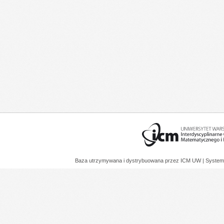
Baza utrzymywana i dystrybuowana przez
ICM UW
| System