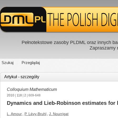
Pełnotekstowe zasoby PLDML oraz innych baz
Zapraszamy
Szukaj
Przeglądaj
Artykuł - szczegóły
Colloquium Mathematicum
2010
|
118
|
2
| 609-648
Dynamics and Lieb-Robinson estimates for la
L. Amour
,
P. Lévy-Bruhl
,
J. Nourrigat