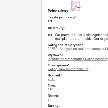
Pełne teksty:
Języki publikacji
EN
Abstrakty
We prove that, for a distinguishe
EN
multiplier theorem holds. Our argu
Kategorie tematyczne
22E30: Analysis on real and complex L
Wydawca
Institute of Mathematics Polish Academ
Czasopismo
Colloquium Mathematicum
Rocznik
2010
Tom
118
Numer
2
Strony