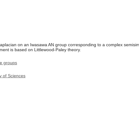
d laplacian on an Iwasawa AN group corresponding to a complex semisi
ment is based on Littlewood-Paley theory.
ie groups
y of Sciences