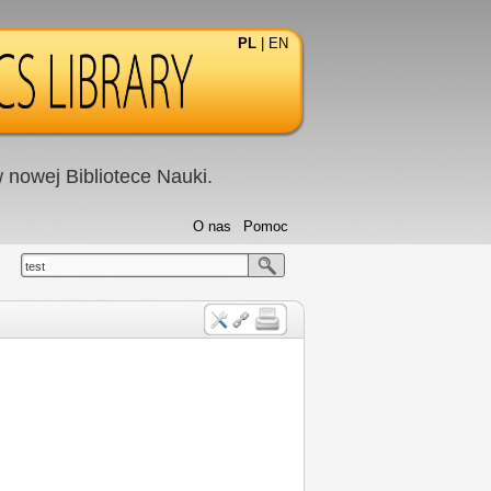
PL
|
EN
nowej Bibliotece Nauki.
O nas
Pomoc
test