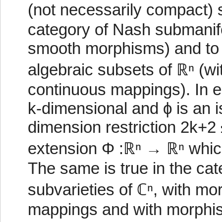
(not necessarily compact) s
category of Nash submanifo
smooth morphisms) and to 
algebraic subsets of ℝⁿ (w
continuous mappings). In 
k-dimensional and ϕ is an
dimension restriction 2k+2 
extension Φ :ℝⁿ → ℝⁿ which
The same is true in the ca
subvarieties of ℂⁿ, with m
mappings and with morphi