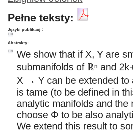
Pełne teksty:
Języki publikacji
EN
Abstrakty
We show that if X, Y are 
EN
submanifolds of ℝⁿ and 2k+
X → Y can be extended to 
is tame (to be defined in th
analytic manifolds and the 
choose Φ to be also analyti
We extend this result to so