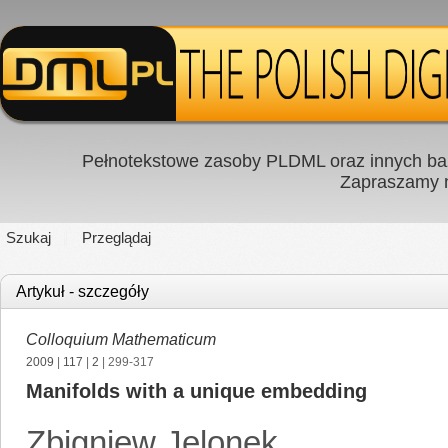
Pełnotekstowe zasoby PLDML oraz innych baz
Zapraszamy
Szukaj
Przeglądaj
Artykuł - szczegóły
Colloquium Mathematicum
2009
|
117
|
2
| 299-317
Manifolds with a unique embedding
Zbigniew Jelonek