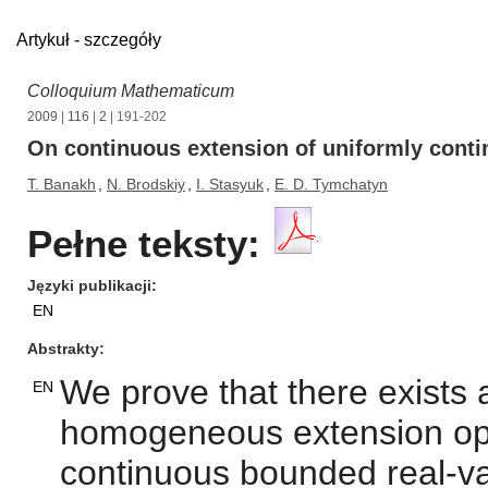
Artykuł - szczegóły
Colloquium Mathematicum
2009
|
116
|
2
| 191-202
On continuous extension of uniformly conti
T. Banakh
,
N. Brodskiy
,
I. Stasyuk
,
E. D. Tymchatyn
Pełne teksty:
Języki publikacji
EN
Abstrakty
We prove that there exists 
EN
homogeneous extension opera
continuous bounded real-v