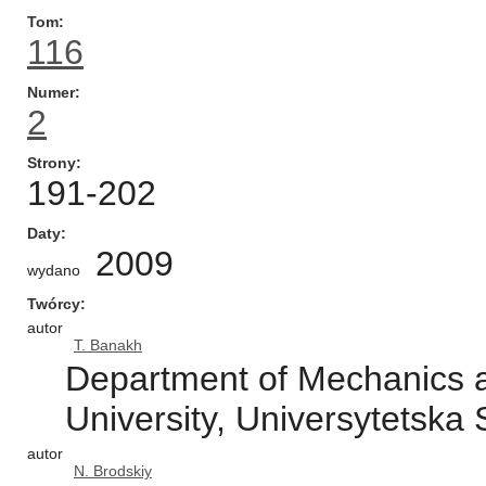
Tom
116
Numer
2
Strony
191-202
Daty
2009
wydano
Twórcy
autor
T. Banakh
Department of Mechanics a
University, Universytetska 
autor
N. Brodskiy