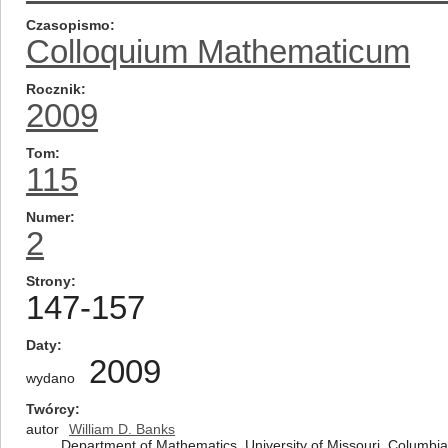
Czasopismo
Colloquium Mathematicum
Rocznik
2009
Tom
115
Numer
2
Strony
147-157
Daty
2009
wydano
Twórcy
autor
William D. Banks
Department of Mathematics, University of Missouri, Columbi