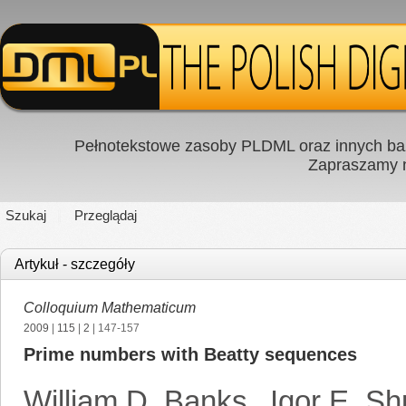
Pełnotekstowe zasoby PLDML oraz innych baz
Zapraszamy
Szukaj
Przeglądaj
Artykuł - szczegóły
Colloquium Mathematicum
2009
|
115
|
2
| 147-157
Prime numbers with Beatty sequences
William D. Banks
,
Igor E. Sh