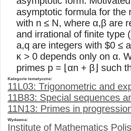
asymptotic form. Motivated
asymptotic formula for the
with n ≤ N, where α,β are r
and irrational of finite type
a,q are integers with $0 ≤ 
κ > 0 depends only on α. We
primes p = ⌊αn + β⌋ such t
Kategorie tematyczne
11L03: Trigonometric and ex
11B83: Special sequences a
11N13: Primes in progressio
Wydawca
Institute of Mathematics Pol