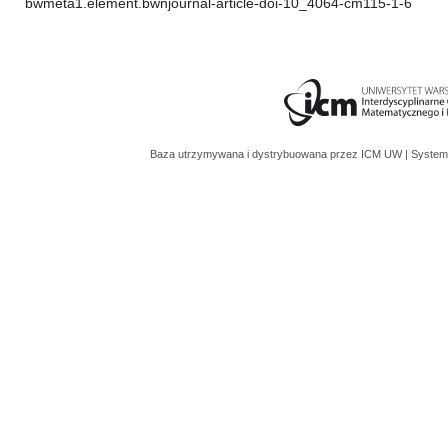
bwmeta1.element.bwnjournal-article-doi-10_4064-cm115-1-6
Baza utrzymywana i dystrybuowana przez
ICM UW
| System