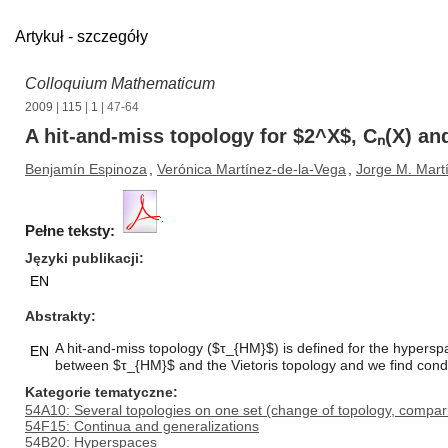
Artykuł - szczegóły
Colloquium Mathematicum
2009
|
115
|
1
| 47-64
A hit-and-miss topology for $2^X$, Cₙ(X) an
Benjamín Espinoza
,
Verónica Martínez-de-la-Vega
,
Jorge M. Mart
Pełne teksty:
Języki publikacji
EN
Abstrakty
A hit-and-miss topology ($τ_{HM}$) is defined for the hypers
EN
between $τ_{HM}$ and the Vietoris topology and we find condit
Kategorie tematyczne
54A10: Several topologies on one set (change of topology, compariso
54F15: Continua and generalizations
54B20: Hyperspaces